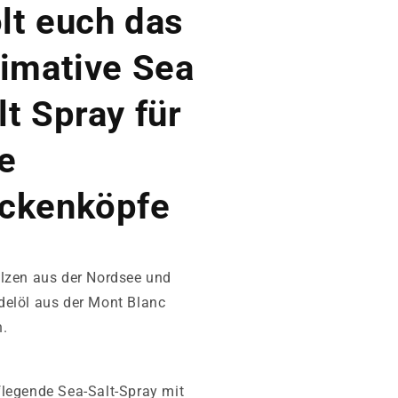
lt euch das
timative Sea
lt Spray für
le
ckenköpfe
lzen aus der Nordsee und
elöl aus der Mont Blanc
n.
legende Sea-Salt-Spray mit