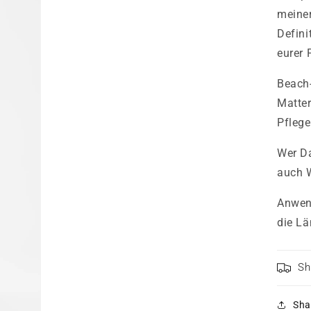
meiner
Defini
eurer 
Beach
Matter
Pflege
Wer Da
auch W
Anwen
die Lä
Sh
Sha