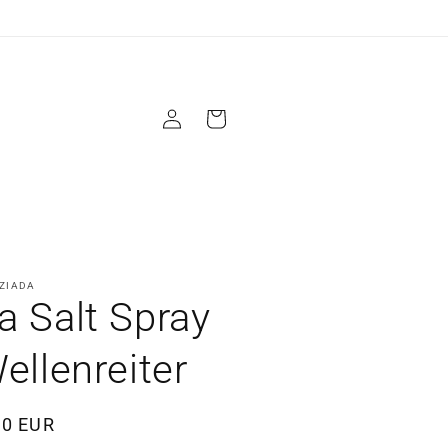
Einloggen
Warenkorb
 ZIADA
a Salt Spray
Wellenreiter
aler
90 EUR