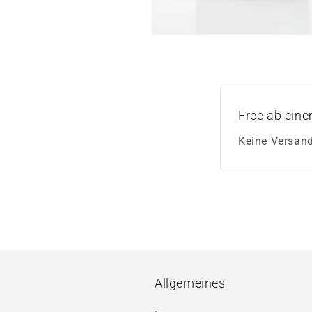
Medien
2
in
Modal
öffnen
Free ab eine
Keine Versan
Allgemeines