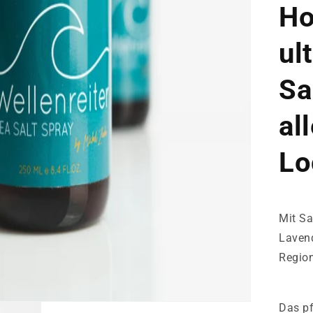
Ho
ul
Sa
al
Lo
Mit Sa
Lavend
Regio
Das pf