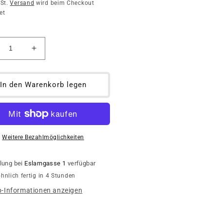
wSt.
Versand
wird beim Checkout
et
ringere
Erhöhe
die
nge
Menge
für
In den Warenkorb legen
a
Sea
t
Salt
ray
Spray
-
lenreiter
Wellenreiter
Weitere Bezahlmöglichkeiten
lung bei
Eslarngasse 1
verfügbar
nlich fertig in 4 Stunden
-Informationen anzeigen