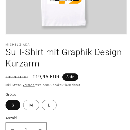
Medien
1
in
MICHEL ZIADA
Su T-Shirt mit Graphik Design
Modal
öffnen
Kurzarm
Normaler
Verkaufspreis
€19,95 EUR
€39,90 EUR
Sale
Preis
inkl. MwSt.
Versand
wird beim Checkout berechnet
Größe
S
M
L
Anzahl