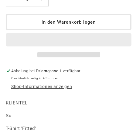
Verringere
Erhöhe
die
die
Menge
Menge
für
für
In den Warenkorb legen
Su
Su
T-
T-
Shirt
Shirt
mit
mit
Graphik
Graphik
Design
Design
Kurzarm
Kurzarm
Abholung bei
Eslarngasse 1
verfügbar
Gewöhnlich fertig in 4 Stunden
Shop-Informationen anzeigen
KLIENTEL
Su
T-Shirt 'Fitted'