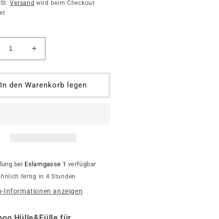
wSt.
Versand
wird beim Checkout
et
ringere
Erhöhe
die
nge
Menge
für
In den Warenkorb legen
ampoo
Shampoo
-
le
Hülle
d
und
le
Fülle
lung bei
Eslarngasse 1
verfügbar
nlich fertig in 4 Stunden
-Informationen anzeigen
oo Hülle&Fülle für