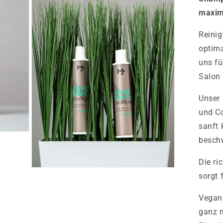
maxim
Reinig
optima
uns fü
Salon 
Unser
und Co
sanft
besch
Die ri
Medien
sorgt 
3
in
Modal
Vegan
öffnen
ganz n